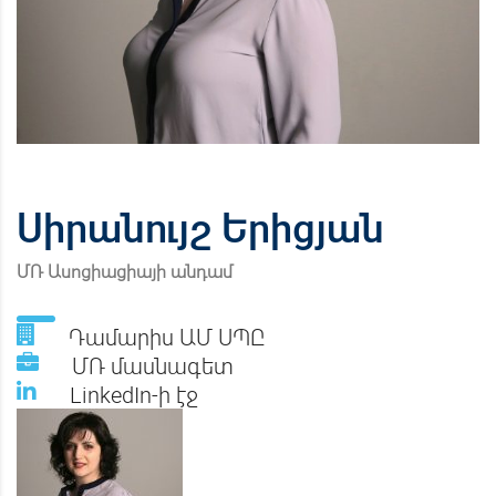
Սիրանույշ Երիցյան
ՄՌ Ասոցիացիայի անդամ
Դամարիս ԱՄ ՍՊԸ
ՄՌ մասնագետ
LinkedIn-ի էջ