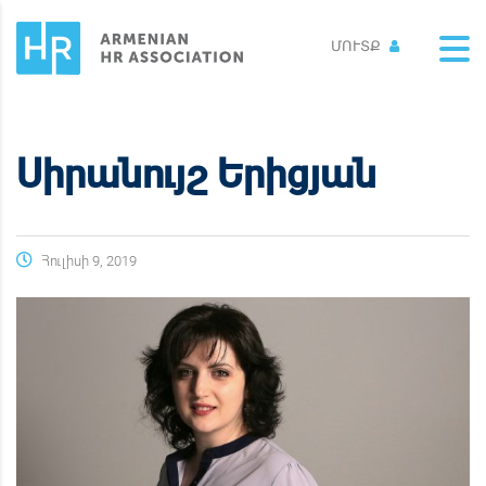
ՄՈՒՏՔ
Սիրանույշ Երիցյան
Հուլիսի 9, 2019