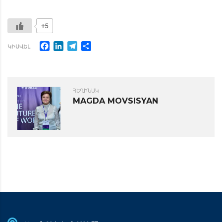
+5
Facebook
LinkedIn
Telegram
Share
ԿԻՍՎԵԼ
ՀԵՂԻՆԱԿ
MAGDA MOVSISYAN