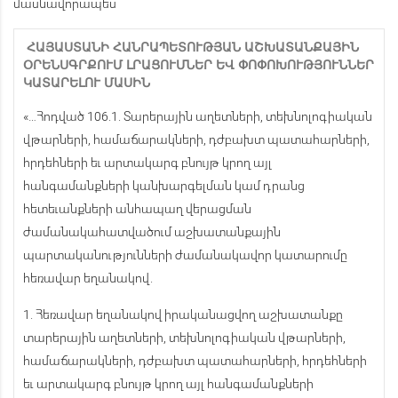
մասնավորապես՝
ՀԱՅԱՍՏԱՆԻ
ՀԱՆՐԱՊԵՏՈՒԹՅԱՆ
ԱՇԽԱՏԱՆՔԱՅԻՆ
ՕՐԵՆՍԳՐՔՈՒՄ
ԼՐԱՑՈՒՄՆԵՐ
ԵՎ
ՓՈՓՈԽՈՒԹՅՈՒՆՆԵՐ
ԿԱՏԱՐԵԼՈՒ
ՄԱՍԻՆ
«…Հոդված 106.1. Տարերային աղետների, տեխնոլոգիական
վթարների, համաճարակների, դժբախտ պատահարների,
հրդեհների եւ արտակարգ բնույթ կրող այլ
հանգամանքների կանխարգելման կամ դրանց
հետեւանքների անհապաղ վերացման
ժամանակահատվածում աշխատանքային
պարտականությունների ժամանակավոր կատարումը
հեռավար եղանակով.
1. Հեռավար եղանակով իրականացվող աշխատանքը
տարերային աղետների, տեխնոլոգիական վթարների,
համաճարակների, դժբախտ պատահարների, հրդեհների
եւ արտակարգ բնույթ կրող այլ հանգամանքների