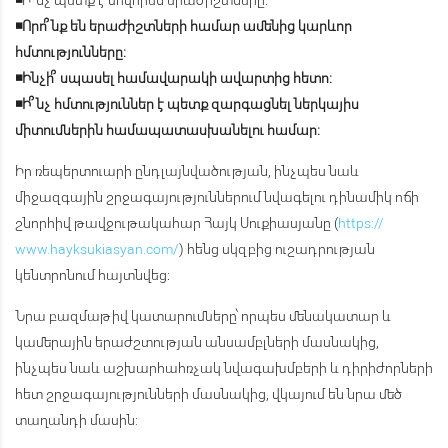
◾
Որո՞նք են երաժիշտների համար ամենից կարևոր
հմտությունները:
◾
Ինչի՞ սպասել համավարակի ավարտից հետո:
◾
Ի՞նչ հմտություններ է պետք զարգացնել ներկայիս
միտումներին համապատասխանելու համար:
Իր ռեպերտուարի ընդլայնվածության, ինչպես նաև
միջազգային շրջագայություններում նվագելու դինամիկ ոճի
շնորհիվ թավջութակահար Հայկ Սուքիասյանը (
https://
www.hayksukiasyan.com/
) հենց սկզբից ուշադրության
կենտրոնում հայտնվեց։
Նրա բազմաթիվ կատարումները՝ որպես մենակատար և
կամերային երաժշտության անսամբլների մասնակից,
ինչպես նաև աշխարհահռչակ նվագախմբերի և դիրիժորների
հետ շրջագայությունների մասնակից, վկայում են նրա մեծ
տաղանդի մասին: