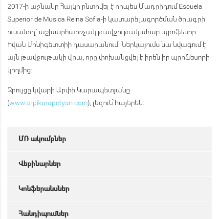
2017-ի աշնանը Հայկը ընտրվել է որպես Մադրիդում Escuela
Superior de Musica Reina Sofia-ի կատարելագործման ծրագրի
ուսանող` աշխարհահռչակ թավջութակահար պրոֆեսոր
Իվան Մոնիգետտիի դասարանում: Ներկայումս նա նվագում է
այն թավջութակի վրա, որը փոխանցվել է իրեն իր պրոֆեսորի
կողմից:
Զրույցը կվարի Արփի Կարապետյանը
(
www.arpikarapetyan.com
), լեզուն՝ հայերեն:
ՄՌ ակումբներ
Վեբինարներ
Կոնֆերանսներ
Հանդիպումներ