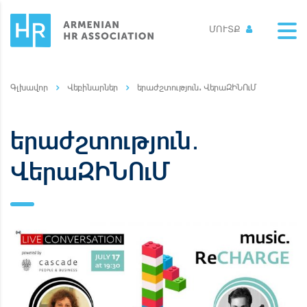
ՄՈՒՏՔ
Վեբինարներ
երաժշտություն․ ՎերաԶԻՆՈւՄ
երաժշտություն․
ՎերաԶԻՆՈւՄ