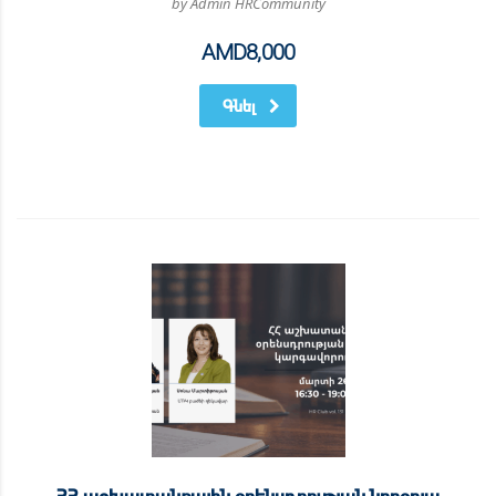
by Admin HRCommunity
AMD
8,000
Գնել
ՀՀ աշխատանքային օրենսդրության նորօրյա