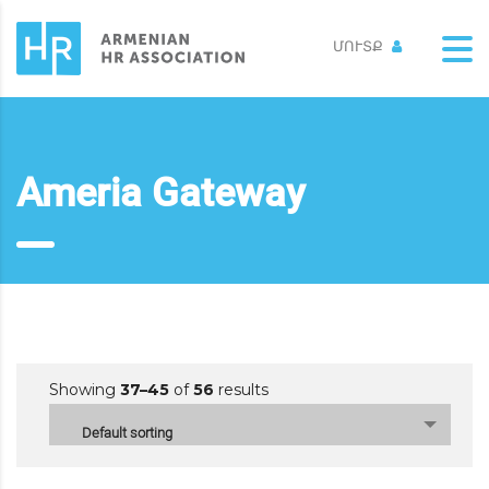
ՄՈՒՏՔ
Ameria Gateway
Showing
37–45
of
56
results
Default sorting