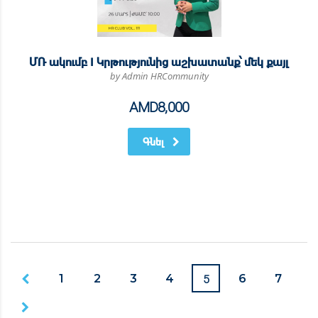
ՄՌ ակումբ I Կրթությունից աշխատանք՝ մեկ քայլ
by Admin HRCommunity
AMD
8,000
Գնել
5
1
2
3
4
6
7