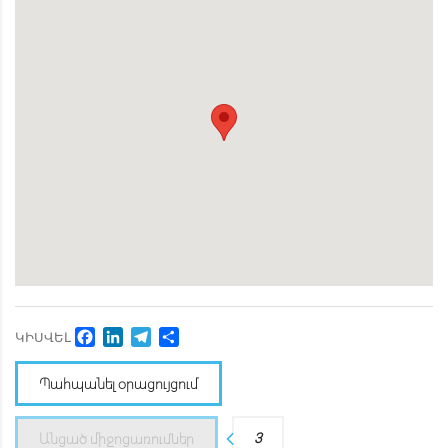
Facebook
LinkedIn
Telegram
Share
ԿԻՍՎԵԼ
Պահպանել օրացույցում
3
Անցած միջոցառումներ