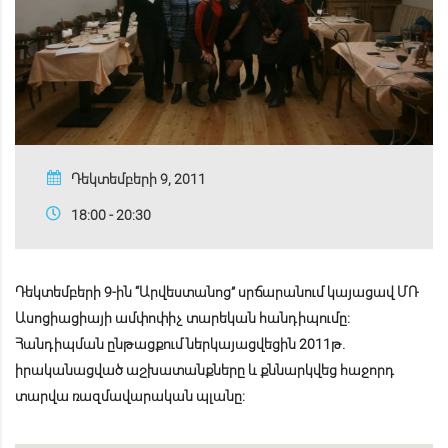
Դեկտեմբերի 9, 2011
18:00 - 20:30
Դեկտեմբերի
9-
ին
“
Արվեստանոց
”
սրճարանում կայացավ
ՄՌ
Ասոցիացիայի
ամփոփիչ
տարեկան
հանդիպումը
:
Հանդիպման
ընթացքում
ներկայացվեցին
2011
թ
.
իրականացված
աշխատանքները
և
քննարկվեց
հաջորդ
տարվա
ռազմավարական
պլանը
: