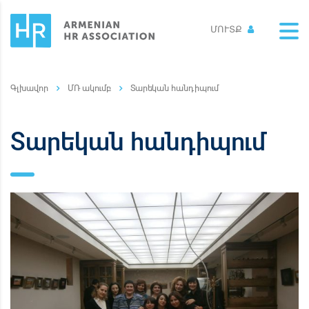
ՄՈՒՏՔ
ՄՌ ակումբ
Տարեկան հանդիպում
Տարեկան հանդիպում