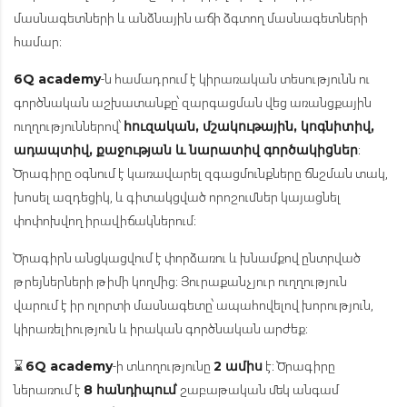
մասնագետների և անձնային աճի ձգտող մասնագետների
համար։
-ն համադրում է կիրառական տեսությունն ու
6Q academy
գործնական աշխատանքը՝ զարգացման վեց առանցքային
ուղղություններով՝
հուզական, մշակութային, կոգնիտիվ,
։
ադապտիվ, քաջության և նարատիվ գործակիցներ
Ծրագիրը օգնում է կառավարել զգացմունքները ճնշման տակ,
խոսել ազդեցիկ, և գիտակցված որոշումներ կայացնել
փոփոխվող իրավիճակներում։
Ծրագիրն անցկացվում է փորձառու և խնամքով ընտրված
թրեյներների թիմի կողմից։ Յուրաքանչյուր ուղղություն
վարում է իր ոլորտի մասնագետը՝ ապահովելով խորություն,
կիրառելիություն և իրական գործնական արժեք։
⌛
-ի տևողությունը
է։ Ծրագիրը
6Q academy
2 ամիս
ներառում է
՝ շաբաթական մեկ անգամ
8 հանդիպում