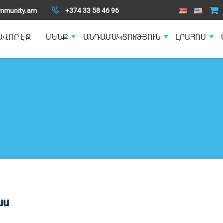
mmunity.am
+374 33 58 46 96
ԱՎՈՐ ԷՋ
ՄԵՆՔ
ԱՆԴԱՄԱԿՑՈՒԹՅՈՒՆ
ԼՐԱՀՈՍ
աս