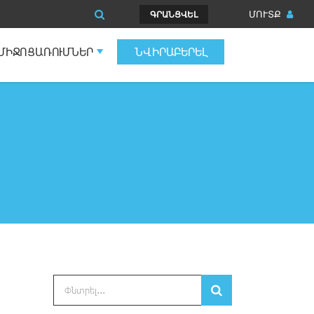
ՄՈՒՏՔ
ԳՐԱՆՑՎԵԼ
ՄԻՋՈՑԱՌՈՒՄՆԵՐ
ՆՎԻՐԱԲԵՐԵԼ