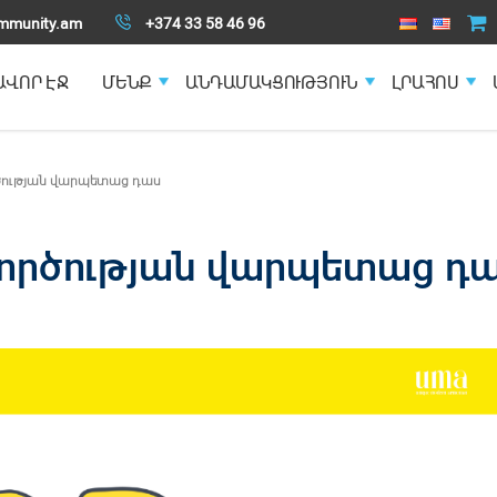
mmunity.am
+374 33 58 46 96
ԱՎՈՐ ԷՋ
ՄԵՆՔ
ԱՆԴԱՄԱԿՑՈՒԹՅՈՒՆ
ԼՐԱՀՈՍ
ության վարպետաց դաս
ործության վարպետաց դ