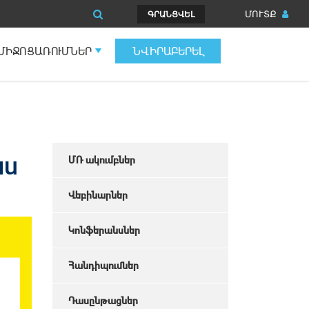
ՄՈՒՏՔ
ԳՐԱՆՑՎԵԼ
ՄԻՋՈՑԱՌՈՒՄՆԵՐ
ՆՎԻՐԱԲԵՐԵԼ
աս
ՄՌ ակումբներ
Վեբինարներ
Կոնֆերանսներ
Հանդիպումներ
Դասընթացներ