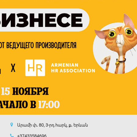
Արամի փ․ 80, 3-րդ հարկ, ք․ Երևան
+37433584696