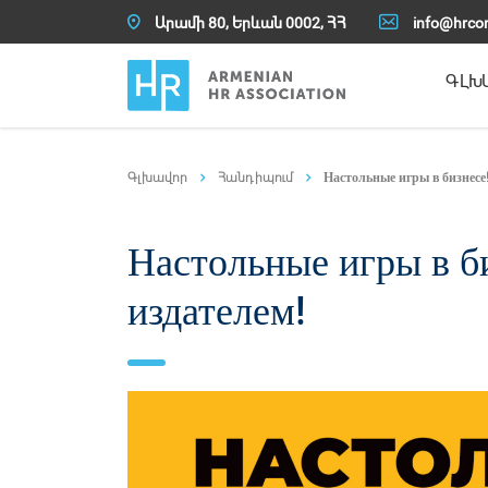
Արամի 80, Երևան 0002, ՀՀ
info@hrco
ԳԼԽ
Հանդիպում
Настольные игры в бизнесе
Настольные игры в б
издателем!