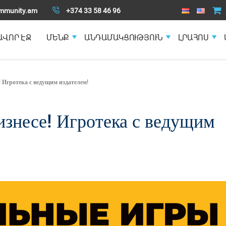
mmunity.am
+374 33 58 46 96
ԱՎՈՐ ԷՋ
ՄԵՆՔ
ԱՆԴԱՄԱԿՑՈՒԹՅՈՒՆ
ԼՐԱՀՈՍ
! Игротека с ведущим издателем!
изнесе! Игротека с ведущим