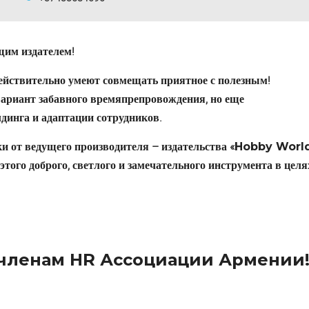
щим издателем!
ействительно умеют совмещать приятное с полезным!
вариант забавного времяпрепровождения, но еще
инга и адаптации сотрудников.
и от ведущего производителя – издательства «
Hobby Worl
этого доброго, светлого и замечательного инструмента в целя
 членам HR Ассоциации Армении