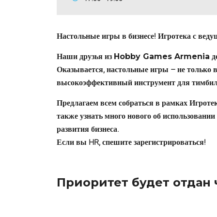
Настольные игры в бизнесе! Игротека с веду
Наши друзья из
д
Hobby Games Armenia
Оказывается, настольные игры – не только 
высокоэффективный инструмент для тимбилд
Предлагаем всем собраться в рамках Игротек
также узнать много нового об использовании 
развития бизнеса.
Если вы HR, спешите зарегистрироваться!
Приоритет будет отдан