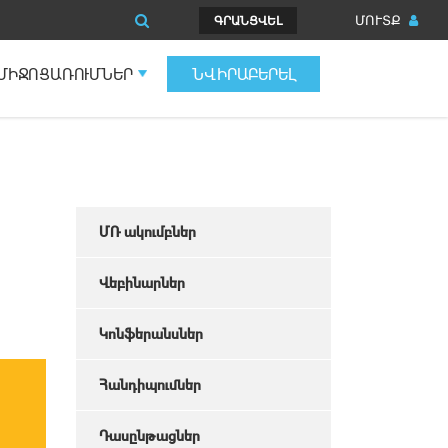
ՄՈՒՏՔ
ԳՐԱՆՑՎԵԼ
ՄԻՋՈՑԱՌՈՒՄՆԵՐ
ՆՎԻՐԱԲԵՐԵԼ
ՄՌ ակումբներ
Վեբինարներ
Կոնֆերանսներ
Հանդիպումներ
Դասընթացներ